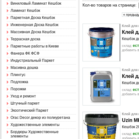
Виниловый Ламинат Кешбэк
Кол-во товаров на странице:
Ламинат Кешбэк
« предыд
Паркетная Доска Кешбэк
Инженерная Доска Кешбэк
Клей для 
К
л
е
й
д
Массивная Доска Кешбэк
Кешбэк до
Террасная доска
ест
склад:
Паркетные работы в Киеве
добавить в
Фанера ФК ФСФ
Индустриальный Паркет
Масивна дошка
Клей для 
Плинтус
К
л
е
й
д
Подложка
Кешбэк до
Порожки
ест
склад:
добавить в
Уход и ремонт
Штучный паркет
Экзотический Паркет
Клей для 
Оrac Decor декор из полиуретана
U
z
i
n
M
Художественные элементы
Кешбэк 2
Бордюры Художественные
ест
склад:
элементы
добавить в