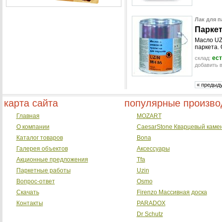
Лак для п
П
а
р
к
е
Масло UZ
паркета.
ест
склад:
добавить в
« предыд
карта сайта
популярные произво
Главная
MOZART
О компании
CaesarStone Кварцевый каме
Каталог товаров
Bona
Галерея объектов
Аксессуары
Акционные предложения
Tfa
Паркетные работы
Uzin
Вопрос-ответ
Osmo
Скачать
Firenzo Массивная доска
Контакты
PARADOX
Dr Schutz