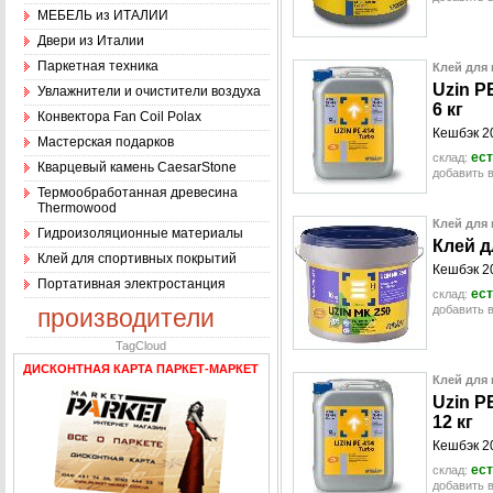
МЕБЕЛЬ из ИТАЛИИ
Двери из Италии
Паркетная техника
Клей для 
U
z
i
n
P
Увлажнители и очистители воздуха
6
к
г
Конвектора Fan Coil Polax
Кешбэк 20
Мастерская подарков
ест
склад:
Кварцевый камень CaesarStone
добавить в
Термообработанная древесина
Thermowood
Клей для 
Гидроизоляционные материалы
К
л
е
й
д
Клей для спортивных покрытий
Кешбэк 20
Портативная электростанция
ест
склад:
добавить в
производители
TagCloud
ДИСКОНТНАЯ КАРТА ПАРКЕТ-МАРКЕТ
Клей для 
U
z
i
n
P
1
2
к
г
Кешбэк 20
ест
склад:
добавить в