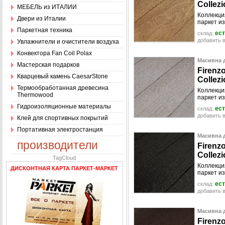
C
o
l
l
e
z
i
МЕБЕЛЬ из ИТАЛИИ
Коллекци
Двери из Италии
паркет из
Паркетная техника
ест
склад:
добавить в
Увлажнители и очистители воздуха
Конвектора Fan Coil Polax
Масивна д
Мастерская подарков
F
i
r
e
n
z
Кварцевый камень CaesarStone
C
o
l
l
e
z
i
Термообработанная древесина
Коллекци
Thermowood
паркет из
Гидроизоляционные материалы
ест
склад:
добавить в
Клей для спортивных покрытий
Портативная электростанция
Масивна д
производители
F
i
r
e
n
z
C
o
l
l
e
z
i
TagCloud
Коллекци
ДИСКОНТНАЯ КАРТА ПАРКЕТ-МАРКЕТ
паркет из
ест
склад:
добавить в
Масивна д
F
i
r
e
n
z