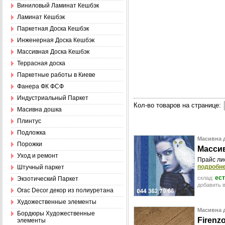
Виниловый Ламинат Кешбэк
Ламинат Кешбэк
Паркетная Доска Кешбэк
Инженерная Доска Кешбэк
Массивная Доска Кешбэк
Террасная доска
Паркетные работы в Киеве
Фанера ФК ФСФ
Индустриальный Паркет
Кол-во товаров на странице:
Масивна дошка
Плинтус
Подложка
Масивна д
Порожки
М
а
с
с
и
Уход и ремонт
Прайс лис
подробнее
Штучный паркет
ест
склад:
Экзотический Паркет
добавить в
Оrac Decor декор из полиуретана
Художественные элементы
Масивна д
Бордюры Художественные
F
i
r
e
n
z
элементы