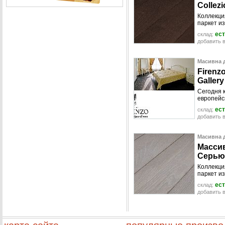
C
o
l
l
e
z
i
Коллекци
паркет из
ест
склад:
добавить в
Масивна д
F
i
r
e
n
z
G
a
l
l
e
r
y
Сегодня 
европейс
ест
склад:
добавить в
Масивна д
М
а
с
с
и
С
е
р
ь
ю
Коллекци
паркет из
ест
склад:
добавить в