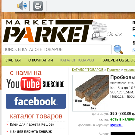
ГЛАВНАЯ
О КОМПАНИИ
КАТАЛОГ ТОВАРОВ
ГАЛЕРЕЯ ОБЪЕКТ
КАТАЛОГ ТОВАРОВ
»
Порожки
»
Аксес
с нами на
Пробковы
производитель
Кешбэк до 10
900*15*15мм.
Порода: Проб
$9.3
(388.86 г
цена за уп:
каталог товаров
есть в налич
склад:
Клей для паркета Кешбэк
купить
добавить в корзину:
Лак для паркета Кешбэк
Видео: