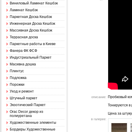
Виниловый Ламинат Кешбэк
Ламинат Кешбэк
Паркетная Доска Кешбэк
Инженерная Доска Кешбэк
Массивная Доска Кешбэк
Террасная доска
Паркетные работы в Киеве
Фанера ФК ФСФ
Индустриальный Паркет
Масивна дошка
Плинтус
Подложка
Порожки
Уход и ремонт
Пробковый ко
описание:
Штучный паркет
Экзотический Паркет
Тонируются в
Оrac Decor декор из
Цена за штук
полиуретана
в галерее:
Художественные элементы
Бордюры Художественные