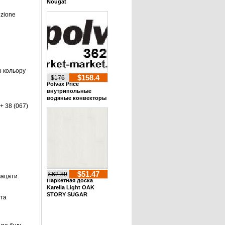
Nougat
ezione
р кольору
$158.4
$176
Polvax Price
внутрипольные
водяные конвекторы
+ 38 (067)
$51.47
$62.89
мацати.
Паркетная доска
Karelia Light OAK
STORY SUGAR
ата