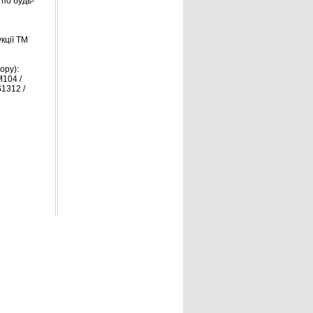
по будь-
кції TM
ору):
M104 /
S1312 /