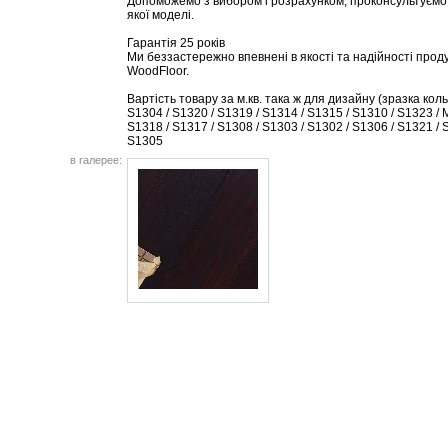
Допоможемо з вибором і розрахунком, проконсультуємо 
якої моделі.
Гарантія 25 років
Ми беззастережно впевнені в якості та надійності проду
WoodFloor.
Вартість товару за м.кв. така ж для дизайну (зразка коль
S1304 / S1320 / S1319 / S1314 / S1315 / S1310 / S1323 / 
S1318 / S1317 / S1308 / S1303 / S1302 / S1306 / S1321 / 
S1305
в галерее: