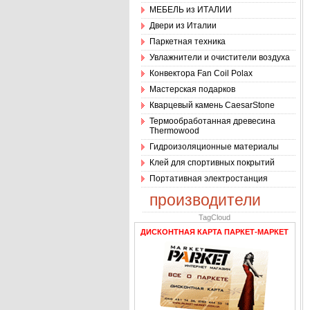
МЕБЕЛЬ из ИТАЛИИ
Двери из Италии
Паркетная техника
Увлажнители и очистители воздуха
Конвектора Fan Coil Polax
Мастерская подарков
Кварцевый камень CaesarStone
Термообработанная древесина
Thermowood
Гидроизоляционные материалы
Клей для спортивных покрытий
Портативная электростанция
производители
TagCloud
ДИСКОНТНАЯ КАРТА ПАРКЕТ-МАРКЕТ