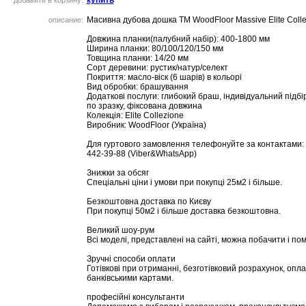
купить
добавить в корзину:
Масивна дубова дошка ТМ WoodFloor Massive Elite Coll
описание:
Довжина планки(палубний набір): 400-1800 мм
Ширина планки: 80/100/120/150 мм
Товщина планки: 14/20 мм
Сорт деревини: рустик/натур/селект
Покриття: масло-віск (6 шарів) в кольорі
Вид обробки: брашування
Додаткові послуги: глибокий браш, індивідуальний підбі
по зразку, фіксована довжина
Колекція: Elite Collezione
Виробник: WoodFloor (Україна)
Для гуртового замовлення телефонуйте за контактами: 
442-39-88 (Viber&WhatsApp)
Знижки за обсяг
Спеціальні ціни і умови при покупці 25м2 і більше.
Безкоштовна доставка по Києву
При покупці 50м2 і більше доставка безкоштовна.
Великий шоу-рум
Всі моделі, представлені на сайті, можна побачити і по
Зручні способи оплати
Готівкові при отриманні, безготівковий розрахунок, опл
банківськими картами.
професійні консультанти