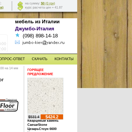
:
на сумму:
$0
(0 грн)
ов)
курс расчета цен = 41.87
мебель
из Италии
Джумбо-Италия
(098) 898-14-18
ОПРОС-ОТВЕТ
СКАЧАТЬ
КОНТАКТЫ
100 на 14 мм
ГОРЯЩЕЕ
ПРЕДЛОЖЕНИЕ
or
$424.2
$531.4
Кварцевый камень
CaesarStone
ЦезарьСтоун 6600