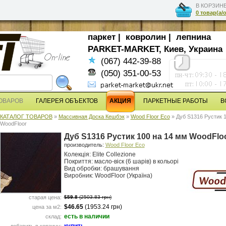
В КОРЗИНЕ
0 товар(а/
паркет
|
ковролин
|
лепнина
PARKET-MARKET, Киев, Украина
(067) 442-39-88
(050) 351-00-53
ТОВАРОВ
ГАЛЕРЕЯ ОБЪЕКТОВ
АКЦИЯ
ПАРКЕТНЫЕ РАБОТЫ
В
КАТАЛОГ ТОВАРОВ
»
Массивная Доска Кешбэк
»
Wood Floor Eco
» Дуб S1316 Рустик 
WoodFloor
Дуб S1316 Рустик 100 на 14 мм WoodFlo
производитель:
Wood Floor Eco
Колекція: Elite Collezione
Покриття: масло-віск (6 шарів) в кольорі
Вид обробки: брашування
Виробник: WoodFloor (Україна)
старая цена:
$59.8
(2503.83 грн)
$46.65
(1953.24 грн)
цена за м2:
есть в наличии
склад: