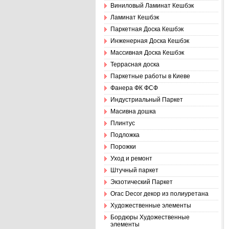
Виниловый Ламинат Кешбэк
Ламинат Кешбэк
Паркетная Доска Кешбэк
Инженерная Доска Кешбэк
Массивная Доска Кешбэк
Террасная доска
Паркетные работы в Киеве
Фанера ФК ФСФ
Индустриальный Паркет
Масивна дошка
Плинтус
Подложка
Порожки
Уход и ремонт
Штучный паркет
Экзотический Паркет
Оrac Decor декор из полиуретана
Художественные элементы
Бордюры Художественные
элементы