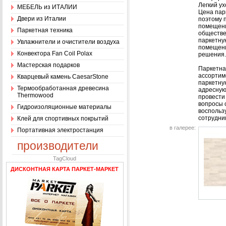
Легкий ух
МЕБЕЛЬ из ИТАЛИИ
Цена пар
Двери из Италии
поэтому 
помещени
Паркетная техника
обществе
паркетную
Увлажнители и очистители воздуха
помещени
Конвектора Fan Coil Polax
решения.
Мастерская подарков
Паркетна
ассортим
Кварцевый камень CaesarStone
паркетную
Термообработанная древесина
адресную 
Thermowood
провести
вопросы 
Гидроизоляционные материалы
воспольз
сотрудни
Клей для спортивных покрытий
в галерее:
Портативная электростанция
производители
TagCloud
ДИСКОНТНАЯ КАРТА ПАРКЕТ-МАРКЕТ