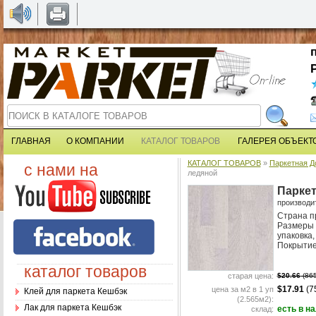
ГЛАВНАЯ
О КОМПАНИИ
КАТАЛОГ ТОВАРОВ
ГАЛЕРЕЯ ОБЪЕКТ
КАТАЛОГ ТОВАРОВ
»
Паркетная Д
с нами на
ледяной
Паркет
производи
Страна п
Размеры 
упаковка, 
Покрытие 
каталог товаров
старая цена:
$20.66
(865
$17.91
(7
цена за м2 в 1 уп
Клей для паркета Кешбэк
(2.565м2):
Лак для паркета Кешбэк
есть в н
склад: