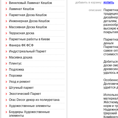
купить
добавить в корзину:
Виниловый Ламинат Кешбэк
Ламинат Кешбэк
Паркетная
описание:
традицио
Паркетная Доска Кешбэк
дизайнер
Инженерная Доска Кешбэк
деталям,
разнообр
Массивная Доска Кешбэк
высокую 
покрытия
Террасная доска
Паркетные работы в Киеве
Паркетна
деньги
Фанера ФК ФСФ
Паркетна
самое оп
Индустриальный Паркет
стоимост
Масивна дошка
Добиться
Плинтус
доски см
древесины
Подложка
удалось 
Порожки
Особенно
Уход и ремонт
Долговеч
удаётся 
Штучный паркет
Экзотический Паркет
Использо
материал
Оrac Decor декор из полиуретана
Жёсткому
Художественные элементы
норм и т
Надежном
Бордюры Художественные
Широкий 
элементы
Комфортн