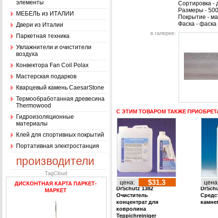
элементы
Сортировка - 
Размеры - 50
МЕБЕЛЬ из ИТАЛИИ
Покрытие - м
Фаска - фаска
Двери из Италии
в галерее:
Паркетная техника
Увлажнители и очистители
воздуха
Конвектора Fan Coil Polax
Мастерская подарков
Кварцевый камень CaesarStone
Термообработанная древесина
Thermowood
С ЭТИМ ТОВАРОМ ТАКЖЕ ПРИОБРЕТ
Гидроизоляционные
материалы
Клей для спортивных покрытий
Портативная электростанция
производители
TagCloud
$31.3
цена:
цена
ДИСКОНТНАЯ КАРТА ПАРКЕТ-
DrSchutz 1382
DrSchu
МАРКЕТ
Очиститель
Средс
концентрат для
камнем
ковролина
Teppichreiniger