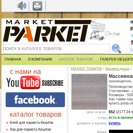
ГЛАВНАЯ
О КОМПАНИИ
КАТАЛОГ ТОВАРОВ
ГАЛЕРЕЯ ОБЪЕКТ
КАТАЛОГ ТОВАРОВ
»
Масивна дошка
»
с нами на
Массивна
производитель
Производство
Сортировка - 
Размеры - 50
Нас также нах
купить porta v
$52
(2177.24 г
цена за м.кв.:
каталог товаров
есть в налич
склад:
Клей для паркета Кешбэк
купить
добавить в корзину:
Лак для паркета Кешбэк
Видео: