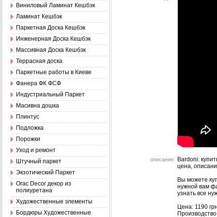
Виниловый Ламинат Кешбэк
Ламинат Кешбэк
Паркетная Доска Кешбэк
Инженерная Доска Кешбэк
Массивная Доска Кешбэк
Террасная доска
Паркетные работы в Киеве
Фанера ФК ФСФ
Индустриальный Паркет
Масивна дошка
Плинтус
Подложка
Порожки
Уход и ремонт
Bardoni: купи
описание:
Штучный паркет
цена, описани
Экзотический Паркет
Вы можете куп
Оrac Decor декор из
нужной вам ф
полиуретана
узнать все н
Художественные элементы
Цена: 1190 г
Бордюры Художественные
Производство