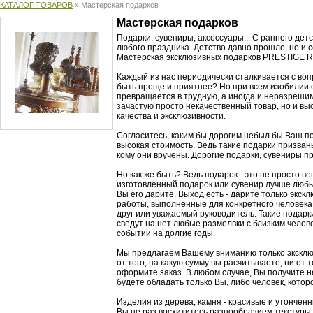
КАТАЛОГ ТОВАРОВ
» Мастерская подарков
Мастерская подарков
Подарки, сувениры, аксессуары... С раннего д
любого праздника. Детство давно прошло, но и 
Мастерская эксклюзивных подарков PRESTIGE R
Каждый из нас периодически сталкивается с воп
быть проще и приятнее? Но при всем изобилии 
превращается в трудную, а иногда и неразрешим
зачастую просто некачественный товар, но и вы
качества и эксклюзивности.
Согласитесь, каким бы дорогим небыл бы Ваш под
высокая стоимость. Ведь такие подарки призван
кому они вручены. Дорогие подарки, сувениры п
Но как же быть? Ведь подарок - это не просто в
изготовленный подарок или сувенир лучше любы
Вы его дарите. Выход есть - дарите только экск
работы, выполненные для конкретного человека 
друг или уважаемый руководитель. Такие подарки
сведут на нет любые размолвки с близким челов
событии на долгие годы.
Мы предлагаем Вашему вниманию только эксклю
от того, на какую сумму вы расчитываете, ни от 
оформите заказ. В любом случае, Вы получите 
будете обладать только Вы, либо человек, котор
Изделия из дерева, камня - красивые и утонченн
Вы не раз восхититесь разнообразием текстуры