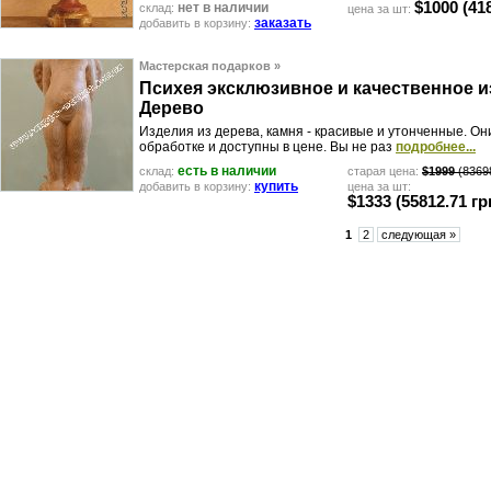
$1000
(418
нет в наличии
склад:
цена за шт:
заказать
добавить в корзину:
Мастерская подарков »
П
с
и
х
е
я
э
к
с
к
л
ю
з
и
в
н
о
е
и
к
а
ч
е
с
т
в
е
н
н
о
е
и
Д
е
р
е
в
о
Изделия из дерева, камня - красивые и утонченные. Они
обработке и доступны в цене. Вы не раз
подробнее...
есть в наличии
склад:
старая цена:
$1999
(83698
купить
добавить в корзину:
цена за шт:
$1333
(55812.71 гр
1
2
следующая »