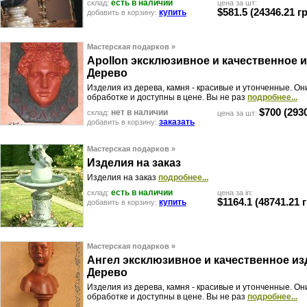
есть в наличии
склад:
цена за шт:
$581.5
(24346.21 г
купить
добавить в корзину:
Мастерская подарков »
A
p
o
l
l
o
n
э
к
с
к
л
ю
з
и
в
н
о
е
и
к
а
ч
е
с
т
в
е
н
н
о
е
и
Д
е
р
е
в
о
Изделия из дерева, камня - красивые и утонченные. Они
обработке и доступны в цене. Вы не раз
подробнее...
$700
(2930
нет в наличии
склад:
цена за шт:
заказать
добавить в корзину:
Мастерская подарков »
И
з
д
е
л
и
я
н
а
з
а
к
а
з
Изделия на заказ
подробнее...
есть в наличии
склад:
цена за in:
$1164.1
(48741.21 
купить
добавить в корзину:
Мастерская подарков »
А
н
г
е
л
э
к
с
к
л
ю
з
и
в
н
о
е
и
к
а
ч
е
с
т
в
е
н
н
о
е
и
з
Д
е
р
е
в
о
Изделия из дерева, камня - красивые и утонченные. Они
обработке и доступны в цене. Вы не раз
подробнее...