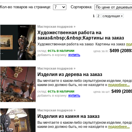
Кол-во товаров на странице:
Сортировка:
1
2
следующая »
Мастерская подарков »
Х
у
д
о
ж
е
с
т
в
е
н
н
а
я
р
а
б
о
т
а
н
а
з
а
к
а
з
&
n
b
s
p
;
&
n
b
s
p
;
К
а
р
т
и
н
ы
н
а
з
а
к
а
з
Художественная работа на заказ Картины на заказ
под
$499
(20893
есть в наличии
склад:
цена за in:
купить
добавить в корзину:
Мастерская подарков »
И
з
д
е
л
и
я
и
з
д
е
р
е
в
а
н
а
з
а
к
а
з
Вы мечтаете о каком-либо скульптурном изделии, пред
каким оно должно быть, но не находите н
подробнее...
$499
(2089
есть в наличии
склад:
цена за шт:
купить
добавить в корзину:
Мастерская подарков »
И
з
д
е
л
и
я
и
з
к
а
м
н
я
н
а
з
а
к
а
з
Вы мечтаете о каком-либо скульптурном изделии, пред
каким оно должно быть, но не находите н
подробнее...